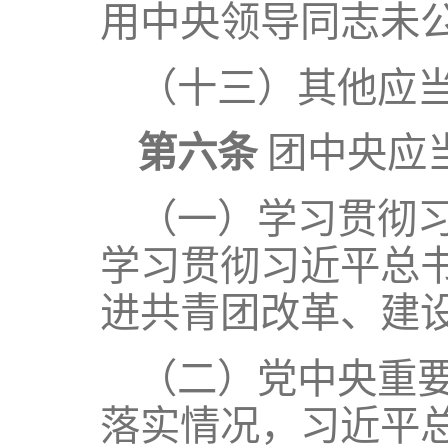
用中央领导同志未
（十三）其他应
第六条
团中央应
（一）学习贯彻
学习贯彻习近平总
进共青团改革、建
（二）党中央重
落实情况，习近平