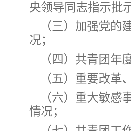
央领导同志指示批
（三）加强党的
况；
（四）共青团年
（五）重要改革
（六）重大敏感
情况；
（七）共青团工