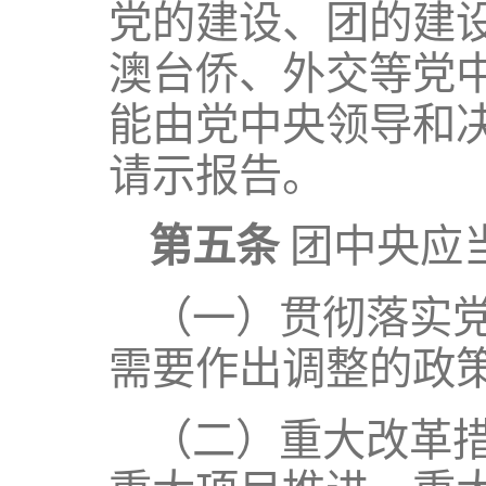
党的建设、团的建
澳台侨、外交等党
能由党中央领导和
请示报告。
第五条
团中央应
（一）贯彻落实
需要作出调整的政
（二）重大改革