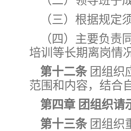
（二）领导班子
（三）根据规定
（四）主要负责
培训等长期离岗情
第十二条
团组织
范围和内容，结合
第四章 团组织请
第十三条
团组织