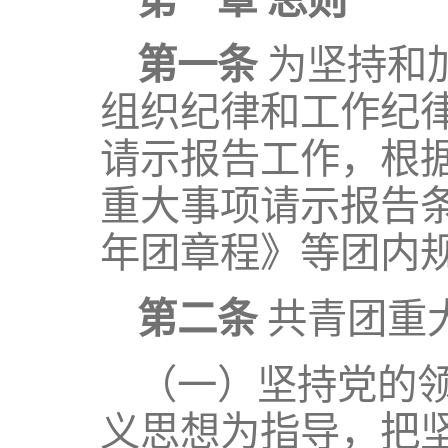
第一章 总则
第一条
为坚持和
组织纪律和工作纪
请示报告工作，根
重大事项请示报告
年团章程》等团内
第二条
共青团重
（一）坚持党的
义思想为指导，把