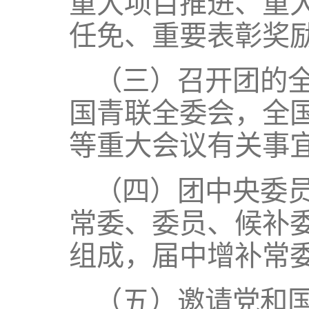
重大项目推进、重
任免、重要表彰奖
（三）召开团的
国青联全委会，全
等重大会议有关事
（四）团中央委
常委、委员、候补
组成，届中增补常
（五）邀请党和