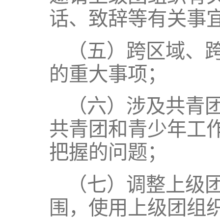
话、致辞等有关事
（五）跨区域、
的重大事项；
（六）涉及共青
共青团和青少年工
把握的问题；
（七）调整上级
围，使用上级团组