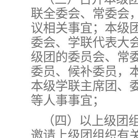
联全委会、常委会
议相关事宜；本级
委会、学联代表大
级团的委员会、常
委员、候补委员，
本级学联主席团、
等人事事宜；
（四）以上级团
邀请上级团组织有