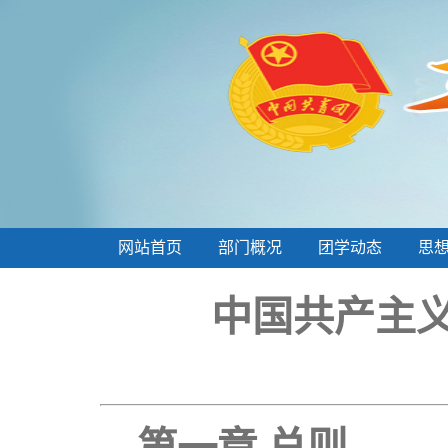
网站首页
部门概况
团学动态
思
中国共产主