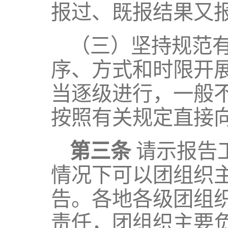
报过、既报结果又
（三）坚持规范
序、方式和时限开
当逐级进行，一般
按照有关规定直接
第三条
请示报告
情况下可以团组织
告。各地各级团组
责任，团组织主要