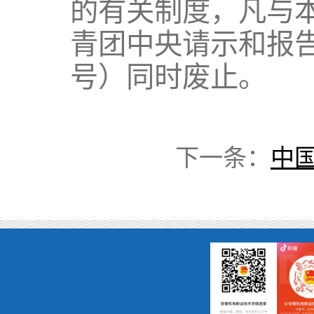
的有关制度，凡与
青团中央请示和报告
号）同时废止。
下一条：
中