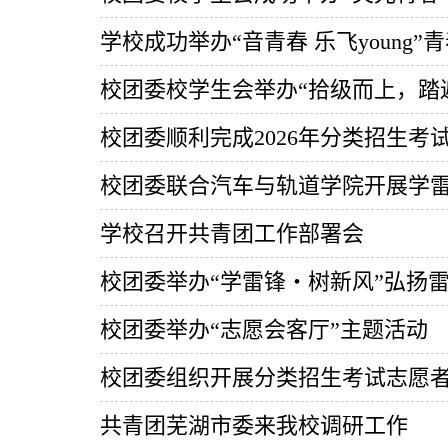
学校成功举办“音青春 乐飞young”
校团委校学生会举办“拾级而上，踏
校团委顺利完成2026年分类招生考
校团委联合汽车与轨道学院开展学
学校召开共青团工作部署会
校团委举办“学雷锋・树新风”弘扬
校团委举办“志愿会客厅”主题活动
校团委组织开展分类招生考试志愿
共青团芜湖市委来我校调研工作