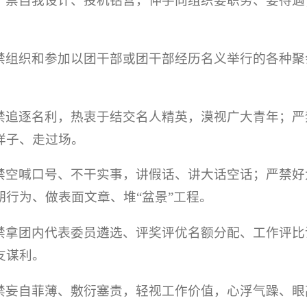
严禁自我设计、投机钻营，伸手向组织要职务、要待遇
禁组织和参加以团干部或团干部经历名义举行的各种聚
禁追逐名利，热衷于结交名人精英，漠视广大青年；严
样子、走过场。
禁空喊口号、不干实事，讲假话、讲大话空话；严禁好
行为、做表面文章、堆“盆景”工程。
禁拿团内代表委员遴选、评奖评优名额分配、工作评比
友谋利。
禁妄自菲薄、敷衍塞责，轻视工作价值，心浮气躁、眼